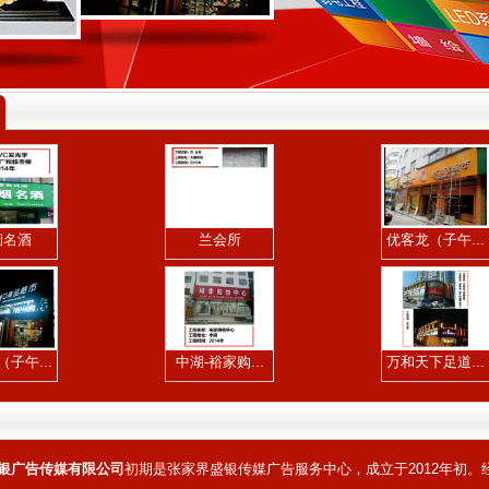
烟名酒
兰会所
优客龙（子午...
子午...
中湖-裕家购...
万和天下足道...
银广告传媒有限公司
初期是张家界盛银传媒广告服务中心，成立于2012年初。经.